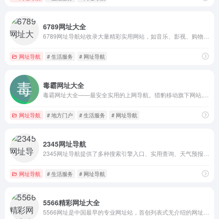
6789网址大全
6789网址导航站收录大量精彩实用网站，如音乐、影视、购物、游戏等热门网址大全。并有大量实用工具，如天气预报、快递查询等。提供最简单便捷的网上导航服务，是深受网民喜爱的上网**。
网址导航
# 生活服务
# 网址导航
毒霸网址大全
毒霸网址大全——最安全实用的上网导航。猎豹移动旗下网站,及时收录各种分类的优秀网站,提供最简单便捷的上网导航服务。安全上网，从毒霸网址大全开始。
网址导航
# 地方门户
# 生活服务
# 网址导航
2345网址导航
2345网址导航提供了多种搜索引擎入口、实用查询、天气预报、个性定制等实用功能，帮助广大网友畅游网络更轻松。
网址导航
# 生活服务
# 网址导航
5566精彩网址大全
5566网址是中国最早的专业网址站，首创列表式无介绍的网址导航格式，开创了上网不用记网址的时代，收集最酷最精彩网址，包括：音乐,MP3,游戏,电影,手机,软件下载,聊天,动漫,爱情交友,明星,时尚,女性,笑话,星座等。