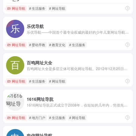
网址导航
# 生活服务
# 网址导航
乐优导航
乐优导航——中国首个最专业权威的最好的少年儿童网址导航。及时收录包括绿色游戏、视频电影、亲子、早教、育儿知识、团购、公益等热门分类的优秀少年儿童网站，为少年儿童和父母、老师提供最简单便捷的网上导航服务，是爸爸、妈妈以及老师了解孩子、贴近孩子的好帮手，好工具，最贴心的上网**。要快乐也要优秀，一家人的网络生活，从乐优开始。
网址导航
# 婴幼早教
# 教育文化
# 生活服务
百鸣网址大全
百鸣网址大全是多层立体可视化网址导航。2012年12月25日发布的百鸣网址大全只有一个窗口、不用下拉、没有广告、将网民最常用的网站以标志性的LOGO图片或动画集中显示在中部区域，点击一个网站对应打开一个窗口，重复点击无效，只有该窗口关闭后才能再次打开。另外页面上还有分类搜索、日历、时间、自动识别用户所在城市的连续三天气象预报、邮箱快速登录等网民日常应用。网站具有立体感及动态交互性。
网址导航
# 生活服务
# 网址导航
1616网址导肮
1616网址导肮正式成立于2008年，在短短的几年内，凭借先进的技术，良好的品牌定位、优秀的网站设计和成熟的运营方式，一跃成为国内最具有影响力的个人门户网站之一，为国内千百万用户提供了最为实用且人性化的网址服务，深受广大网民欢迎。
网址导航
# 地方门户
# 生活服务
# 网址导航
电信网址导航