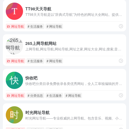
TT98天天导航
TT98天天导航是以“辞典式导航”为特色的网址大全网站。提供实用网址导航、多搜索引擎入口、邮箱登录、便民信息查询、天气预报、电视直播、收听广播、在线听歌、中文妙语、英语每日一句、在线购物等多种实用常用上网服务，提供快捷高效的上网导航帮助。网址分类和实用工具以汉语拼音首字母排序，用户可以方便地查找到所需网址和工具。
网址导航
# 生活服务
# 网址导航
265上网导航网站
上网导航,网址导航,网站导航,网址之家,网址大全,网址,搜索,音乐,娱乐,图片,小游戏,短信,社区,日记,相册,K歌,通讯簿,BLOG,天气预报,实用工具.最方便,最快捷,最多华人使用的上网导航
网址导航
# 生活服务
# 网址导航
快收吧
快收吧分类目录免费收录各类优秀网站，全人工审核编辑的开放式网站分类目录，快收吧提供网站分类目录检索，网站分类查询，关键字搜索，免费收录网址，免费推广网站等服务，欢迎大家推荐提交优秀网站，分享好网站！
网址导航
# 分类信息
# 生活服务
# 网址导航
时光网址导航
时光网址导航——专业权威的上网导航。包含音乐、视频、小说、游戏、财经等上百个分类的优秀站点，提供最简单便捷的网上导航服务，是最受网民欢迎的上网**之一。