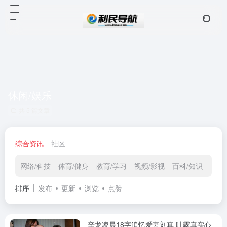
休闲/娱乐
共 5 篇文章
综合资讯
社区
网络/科技
体育/健身
教育/学习
视频/影视
百科/知识
旅游
排序
发布
更新
浏览
点赞
辛龙凌晨18字追忆爱妻刘真 吐露真实心