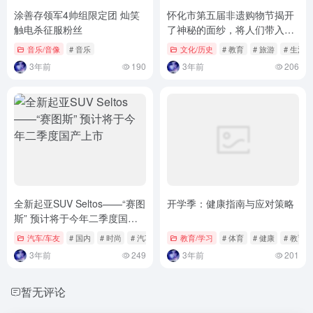
涂善存领军4帅组限定团 灿笑
怀化市第五届非遗购物节揭开
触电杀征服粉丝
了神秘的面纱，将人们带入了
一个精美细致的世界。
音乐/音像
# 音乐
文化/历史
# 教育
# 旅游
# 生活
3年前
190
3年前
206
全新起亚SUV Seltos——“赛图
开学季：健康指南与应对策略
斯” 预计将于今年二季度国产
上市
汽车/车友
# 国内
# 时尚
# 汽车
教育/学习
# 体育
# 健康
# 教育
3年前
249
3年前
201
暂无评论