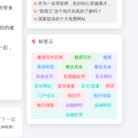
作为一名理发师，良好的心里健康才能在当今时代越走越远。
所带来
“新西兰”这个地方你真的了解吗？
国家提供的十大免费网站
护你的健
标签云
一起，
魔撰写作官网
魔撰写作
魔撰
香港明星
餐饮美食
餐饮美食
风格改写
音视频处理
音乐网站
音乐网站
音乐搜索
音乐/音像
韩语
门户论坛
错别字
银行保险
银行保险
金融财经
金融财经
金融投资
下一篇
抗体检测》