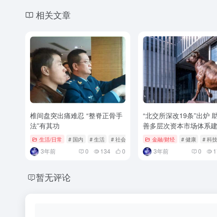
相关文章
椎间盘突出痛难忍 “整脊正骨手
“北交所深改19条”出炉 
法”有其功
善多层次资本市场体系
生活/日常
# 国内
# 生活
# 社会
金融/财经
# 健康
# 科
3年前
0
134
0
3年前
0
1
暂无评论