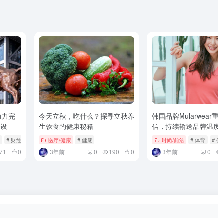
助力完
今天立秋，吃什么？探寻立秋养
韩国品牌Mularwea
建设
生饮食的健康秘籍
信，持续输送品牌温
念
技
# 财经
医疗/健康
# 健康
时尚/前沿
# 体育
#
71
0
3年前
0
190
0
3年前
0