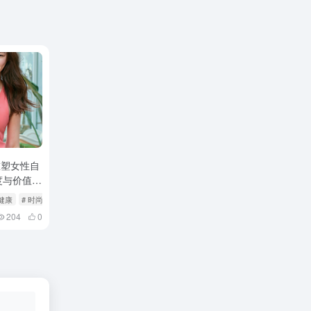
r重塑女性自
度与价值理
 健康
# 时尚
204
0