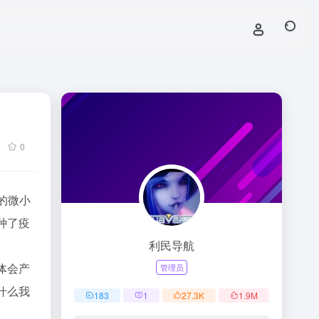
0
的微小
种了疫
利民导航
体会产
管理员
什么我
183
1
27.3
K
1.9
M