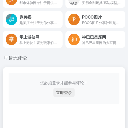
都市体验网专注于提供最全的北京养生会所信息,有北京家庭式养生会所,北京男子会所,北京高档会所,北京顶级会所,北京高端spa会所等最具有专业性的北京会所信息。
变形金刚玩具,高达模型,PG,MG,HGUC,SD,高达模型制作,模玩论坛,动漫周边,玩具店,海贼王周边,圣衣神话
趣美搭
POCO图片
趣美搭专注于为你分享各种穿衣打扮技巧，教你怎么穿衣打扮，并为你分享有关美妆、母婴、家居、户外、美食、数码、家装、装饰等相关信息。
POCO图片分享社区是中国领先时尚的图片分享平台，最大的以原创图片为核心的分享社区，汇聚百万摄影与视觉爱好者，和你发现和分享最新最时尚的潮流。
掌上游侠网
神巴巴星座网
掌上游侠主要为玩家们提供各种手机上玩的小游戏、手机小游戏、HTML5游戏、手机网页游戏、手机休闲游戏等。
神巴巴星座网为大家提供最全面的星座信息，包含运势查询、星座查询、星座配对、性格分析等栏目。
暂无评论
您必须登录才能参与评论！
立即登录