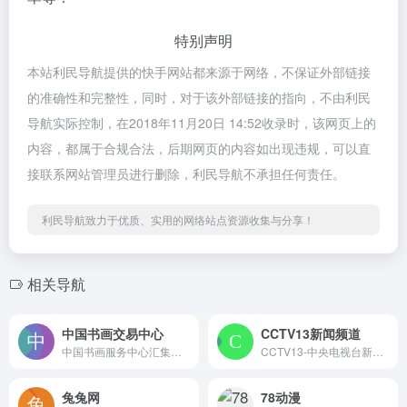
特别声明
本站利民导航提供的快手网站都来源于网络，不保证外部链接
的准确性和完整性，同时，对于该外部链接的指向，不由利民
导航实际控制，在2018年11月20日 14:52收录时，该网页上的
内容，都属于合规合法，后期网页的内容如出现违规，可以直
接联系网站管理员进行删除，利民导航不承担任何责任。
利民导航致力于优质、实用的网络站点资源收集与分享！
相关导航
中国书画交易中心
CCTV13新闻频道
中国书画服务中心汇集全球近千万当代书画名家作品,提供书画拍卖交易、书画家作品展览及大型笔会活动的策划与组织服务。联合北京翰墨龙腾艺术品销售有限公司，天下无二企业营销策划（济南）有限公司等众多家营销机构、全力打造书画艺术品的策划、宣传、供应、销售、拍卖、经纪人服务六位一体的书画交易平台。 让书画家免费发布书画作品信息。作为行业的领跑者，以先进的技术优势支持，紧跟时代步伐，积极的开展技术革新和新技术研发，保证为广大书画艺术家及网络使用者，提供稳定优质的服务。
CCTV13-中央电视台新闻频道提供CCTV新闻频道**及电视节目表预告等服务，以最快的速度向观众提供第一手的国内国际新闻资讯。
兔兔网
78动漫