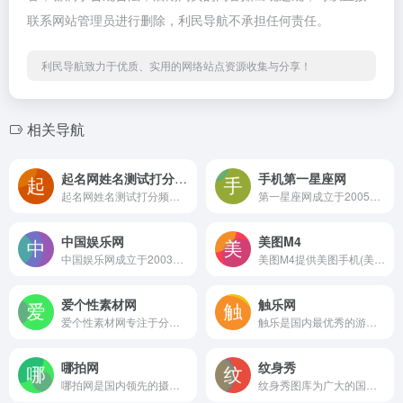
联系网站管理员进行删除，利民导航不承担任何责任。
利民导航致力于优质、实用的网络站点资源收集与分享！
相关导航
起名网姓名测试打分频道
手机第一星座网
起名网姓名测试打分频道是属于起名网旗下的测试打分频道，起名网免费取名打分，姓名测试是姓名打分网推出的姓名测试打分，名字测试评分系统，是起名打分最准的起名测名网站，提供最全面的名字测试和姓名打分，名字评分。
第一星座网成立于2005年，是一个专业的占星学星座网，专业提供星座知识、星座运势、星座查询、在线算命、风水、生肖等星相命理相关内容。
中国娱乐网
美图M4
中国娱乐网成立于2003年，以报道内地、港台、日韩、欧美娱乐新闻为主，涵盖音乐、电影、电视、游戏、视频、演艺、明星、图片、论坛等众多娱乐相关领域，中娱网是最全面最专业的娱乐资讯平台。我们以“快”、“新”、“实”为基点，为广大网民第一时间报道娱乐动态。
美图M4提供美图手机(美图M8、美图T8、美图M6s、美图M6、美图V4s、美图V4)、手机相关配件的详细介绍及在线购买。同时，也是美图秀秀、美颜相机、美拍等热门产品的。
爱个性素材网
触乐网
爱个性素材网专注于分享个性签名、热门头像、素材图片、网名大全、心情说说、QQ皮肤等个性内容。
触乐是国内最优秀的游戏媒体之一，持续关注最好玩、最优秀的游戏，致力于向玩家提供高品质的游戏评测、新闻、攻略等有价值的内容，并对游戏行业发出独到及有意义的声音
哪拍网
纹身秀
哪拍网是国内领先的摄影预约消费服务网站，汇集全国摄影商户2万个，服务摄影消费者1000万人。梅州哪拍团购网为用户提供高质量的摄影服务。主要有北京周边婚纱摄影、儿童摄影、艺术写真、孕妇摄影、亲子照、婚纱照等摄影预约服务。透明摄影消费，最**的摄影消费网站!
纹身秀图库为广大的国内纹身爱好者们提供最新最全的纹身图片和纹身图案大全欣赏和参考,全是国内外各大纹身师的优秀作品和手稿,作为一个纹身爱好者,必须要来看看的网站。