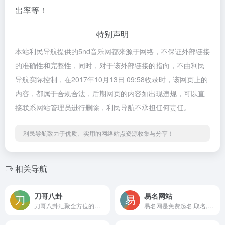
出率等！
特别声明
本站利民导航提供的5nd音乐网都来源于网络，不保证外部链接
的准确性和完整性，同时，对于该外部链接的指向，不由利民
导航实际控制，在2017年10月13日 09:58收录时，该网页上的
内容，都属于合规合法，后期网页的内容如出现违规，可以直
接联系网站管理员进行删除，利民导航不承担任何责任。
利民导航致力于优质、实用的网络站点资源收集与分享！
相关导航
刀哥八卦
易名网站
刀哥八卦汇聚全方位的娱乐明星信息，包括最新娱乐新闻、明星八卦、娱乐热点、明星情报、名人热点、狗仔八卦、影视动态等信息。
易名网是免费起名,取名,姓名测试综合起名字网站.提供起名字大全,周易免费起名,姓名测试打分等在线起名服务,专业的宝宝起名取名网。