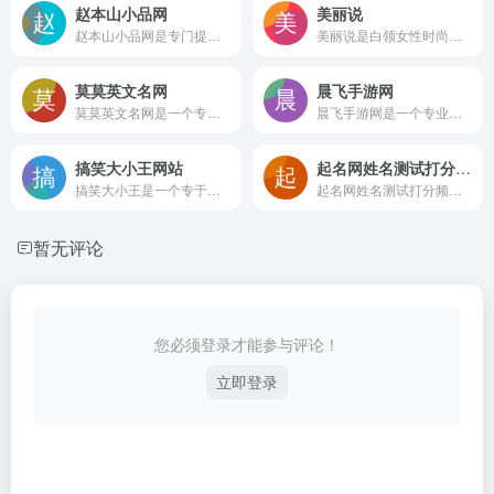
赵本山小品网
美丽说
赵本山小品网是专门提供小品和相声的专题网站，收录的有赵本山小品全集高清，春晚搞笑小品大全等。
美丽说是白领女性时尚消费品牌，为超过1亿注册用户提供导购信息。建立300万全球女性时尚品牌商品库，超过1000家全球品牌达成官方合作导购体验，更好的满足白领女性的时尚消费需求。
莫莫英文名网
晨飞手游网
莫莫英文名网是一个专业的英文名在线翻译服务平台，专注为你提供在线起英文名、女孩英文名、男孩英文名、唯美英文名、独特英文名、好记的英文名、冷门英文名等英文名大全。
晨飞手游网是一个专业为用户提供免费下载手机游戏、热门手游、最新手游、手机软件的专业平台，还有更多热门游戏的新闻攻略供你在线阅读。
搞笑大小王网站
起名网姓名测试打分频道
搞笑大小王是一个专于创作和收集搞笑手机短信的笑话段子幽默图片的网站，小编大王和小王竭诚为王族搞笑!搞笑大小王，分享快乐~
起名网姓名测试打分频道是属于起名网旗下的测试打分频道，起名网免费取名打分，姓名测试是姓名打分网推出的姓名测试打分，名字测试评分系统，是起名打分最准的起名测名网站，提供最全面的名字测试和姓名打分，名字评分。
暂无评论
您必须登录才能参与评论！
立即登录