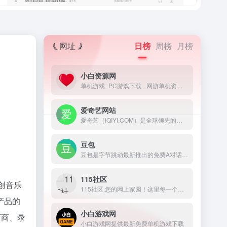
网址
日榜
周榜
月榜
小白资源网
单机游戏_PC游戏下载 _网游单机资源_Switch游戏下载_小白资源网
爱奇艺网站
爱奇艺（iQIYI.COM）是全球领先的提供海量、优质、高清的网络视频服务的大型视频网站，网络视频播放首选平台。爱奇艺影视内容丰富多元，涵盖电影、电视剧、动漫、综艺、生活、音乐、搞笑、财经、军事、体育、片花、资讯、微电影、儿童、母婴、教育、科技、时尚、原创、公益、游戏、旅游、拍客、汽车、纪录片、爱奇艺自制剧等剧目。视频播放清晰流畅，操作界面简单友好，真正为用户带来“悦享品质”的体验。
豆包
豆包是字节跳动最新推出的免费A对话工具，提供网页端、iOs和Android端应用程序，可使用手机号和抖音账号登录。据悉，包APP也就是此前字节内部代号为\"Grace\"的AI对话项目，户可访问官网免费注册体验。目前测试期的豆包还存在局限，生成的内容也可能不准确。
115社区
原创音乐
115社区,您的网上家园！这里每一个社区都会帮您找网盘资源、交朋友、赏电影、评视频、谈游戏，您还可以通过115社区聊天、购物、娱乐，看热门资讯，尝人间冷暖，写心情日记，建网上家园！
产品的
小白游戏网
厂商、录
小白游戏网提供最新免费单机游戏下载