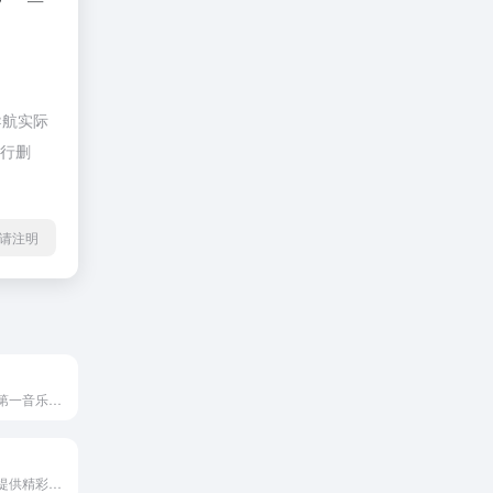
导航实际
进行删
l转载请注明
百度音乐是中国第一音乐门户，为你提供海量正版高品质音乐，最权威的音乐榜单，最快的新歌速递，最契合你的主题电台，最人性化的歌曲搜索，让你更快地找到喜爱的音乐，带给你全新音乐体验。
《飞卢小说网》提供精彩小说阅读,各种小说排行榜,免费好看的小说,官场经典小说,都市官场小说,官场都市小说,经典的官场小说,同人小说,综漫小说,玄幻小说,官场小说,都市小说,穿越小说,言情小说,武侠小说等小说在线阅读及txt下载.优秀小说尽在飞卢小说网.