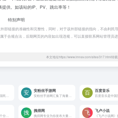
提供。如该站的IP、PV、跳出率等！
特别声明
证外部链接的准确性和完整性，同时，对于该外部链接的指向，不由利民
内容，都属于合规合法，后期网页的内容如出现违规，可以直接联系网站管理员
本文地址https://www.lmnav.com/sites/317.htm
安粉丝手游网
百度音乐
《崩坏学园2》年度国民级萌系横版射击手游全面降临！天朝的ACG信仰之作！游戏中有上百种不同类型的关卡——可休闲，可挑战！游戏中可供使用的武器装备数以百计——近战！远程！战术多变！游戏中还有中日知名声优共同献声！3周年，感谢能在最好的时光里与你们相遇~
安粉丝手游网汇集了海量热门手机游戏、好玩的手游、单机游戏、安卓游戏、ios游戏等。
拽得网
飞卢小说
快手2011创立,是一个分享精彩短视频的APP,视频内容丰富,2006年快手直播平台上线,高清画面,**,支持上万人在线交流互动,受广大用户喜爱的社交软件。
拽得网专业为你发布大量趣闻趣事、世界趣闻、趣闻轶事、奇闻异事、明星八卦、娱乐八卦、影视资讯等方面的资讯信息。