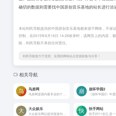
确切的数据则需要找中国原创音乐基地的站长进行洽谈
本站利民导航提供的中国原创音乐基地都来源于网络，不保
控制，在2015年6月16日 14:26收录时，该网页上的
除，利民导航不承担任何责任。
利民导航致力于优质、实用的网络站点资源收集与分享！
相关导航
鸟差网
崩坏学园2
鸟差网是国内最专业的个性化商品综合网上购物商城，几乎所有的设计师、手艺人都会通过鸟差来出售有趣的衣服、鞋子、饰品、箱包、家居，乐器、智能配件、工艺礼品的原创手工品网上交易集市。致力打造最安全、最大的、最**的手工品、原创品创意电商交易平台。品质保障、先行赔付、假一赔三、在线定制、自由退换，鸟差是你生活中不可缺少的一部分。
大众娱乐
快手网站
大众娱乐网以提供报道内地、港台、日本、韩国、欧美娱乐新闻，联合星探及资深评论员打造极具特色的娱乐资讯为主，涵盖音乐、电影、电视、明星、文学、访谈、直播（筹备）论坛等众多娱乐相关领域。